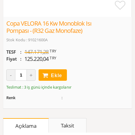
Copa VELORA 16 Kw Monoblok Isı
Pompası - (R32 Gaz Monofaze)
Stok Kodu : 91021600A
147.171,28
TRY
TESF
125.220,04
TRY
Fiyat
Ekle
Teslimat : 3 iş günü içinde kargolanır
Renk
Taksit
Açıklama