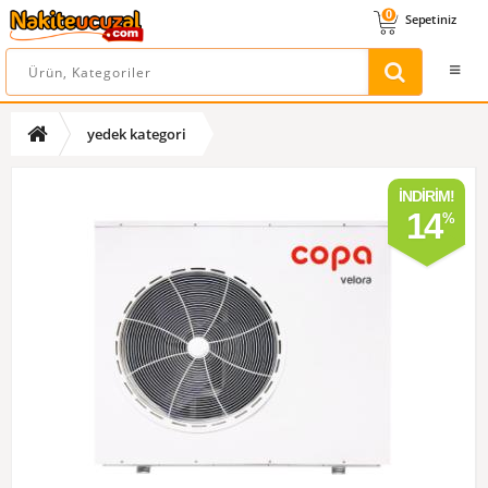
0
Sepetiniz
yedek kategori
İNDIRIM!
14