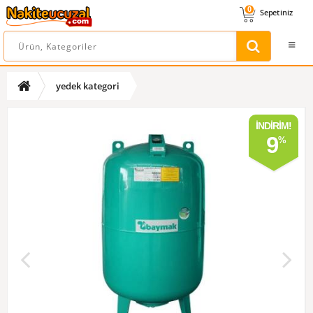
0
Sepetiniz
yedek kategori
İNDIRIM!
9