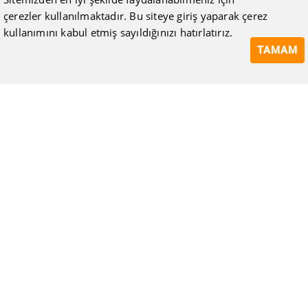
çerezler kullanılmaktadır. Bu siteye giriş yaparak çerez
kullanımını kabul etmiş sayıldığınızı hatırlatırız.
TAMAM
ISIMAK Mühendislik olarak 20 yılı aşan bilgi ve tecrübeyi
sizlerle paylaşmanın, ilk günkü gibi heyecanını duyuyoruz.
Kurulduğu günden itibaren uzman kadrolarıyla Mekanik tesisat
konusunda ürün tedariği, proje ve üretim hizmetleri vermeye
devam ediyoruz.
Hakkımızda
Kullanıcı Sözleşmesi
Gizlilik Politikası
Mesafeli Satış Sözleşmesi
Tüketici Hakları, İptal ve İade Koşulları
Blog
Bize Ulaşın