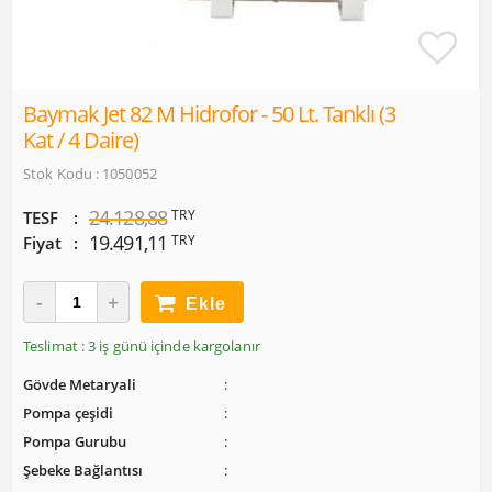
Baymak Jet 82 M Hidrofor - 50 Lt. Tanklı (3
Kat / 4 Daire)
Stok Kodu : 1050052
24.128,88
TRY
TESF
19.491,11
TRY
Fiyat
Ekle
Teslimat : 3 iş günü içinde kargolanır
Gövde Metaryali
Pompa çeşidi
Pompa Gurubu
Şebeke Bağlantısı