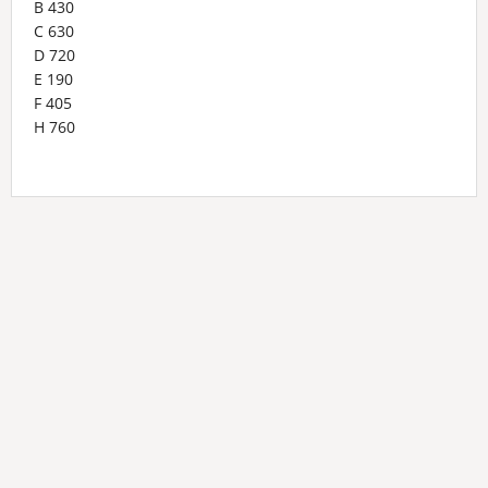
B 430
C 630
D 720
E 190
F 405
H 760