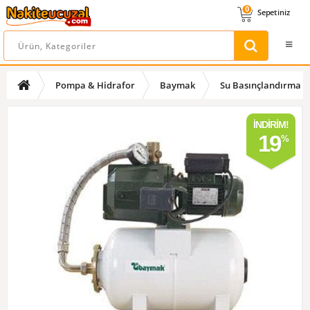
0
Sepetiniz
Pompa & Hidrafor
Baymak
Su Basınçlandırma
İNDIRIM!
19