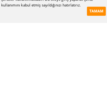
kullanımını kabul etmiş sayıldığınızı hatırlatırız.
TAMAM
ISIMAK Mühendislik olarak 20 yılı aşan bilgi ve tecrübeyi
sizlerle paylaşmanın, ilk günkü gibi heyecanını duyuyoruz.
Kurulduğu günden itibaren uzman kadrolarıyla Mekanik tesisat
konusunda ürün tedariği, proje ve üretim hizmetleri vermeye
devam ediyoruz.
Hakkımızda
Kullanıcı Sözleşmesi
Gizlilik Politikası
Mesafeli Satış Sözleşmesi
Tüketici Hakları, İptal ve İade Koşulları
Blog
Bize Ulaşın