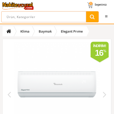
0
Sepetiniz
Klima
Baymak
Elegant Prıme
İNDIRIM!
16