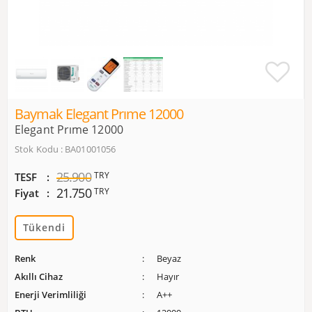
Baymak Elegant Prıme 12000
Elegant Prıme 12000
Stok Kodu : BA01001056
25.900
TRY
TESF
21.750
TRY
Fiyat
Tükendi
Renk
Beyaz
Akıllı Cihaz
Hayır
Enerji Verimliliği
A++