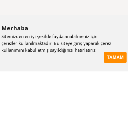
Merhaba
Sitemizden en iyi şekilde faydalanabilmeniz için
çerezler kullanılmaktadır. Bu siteye giriş yaparak çerez
kullanımını kabul etmiş sayıldığınızı hatırlatırız.
TAMAM
ISIMAK Mühendislik olarak 20 yılı aşan bilgi ve tecrübeyi
sizlerle paylaşmanın, ilk günkü gibi heyecanını duyuyoruz.
Kurulduğu günden itibaren uzman kadrolarıyla Mekanik tesisat
konusunda ürün tedariği, proje ve üretim hizmetleri vermeye
devam ediyoruz.