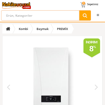
0
Sepetiniz
Kombi
Baymak
PREMİX
İNDIRIM!
8