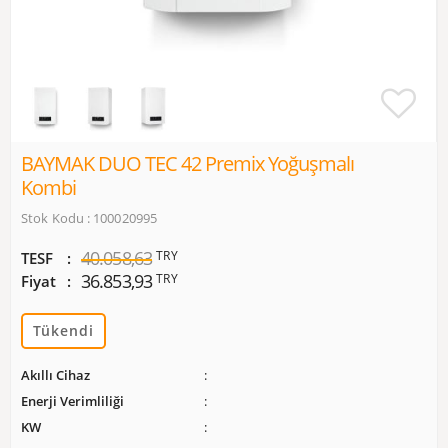
BAYMAK DUO TEC 42 Premix Yoğuşmalı
Kombi
Stok Kodu : 100020995
40.058,63
TRY
TESF
36.853,93
TRY
Fiyat
Tükendi
Akıllı Cihaz
Enerji Verimliliği
KW