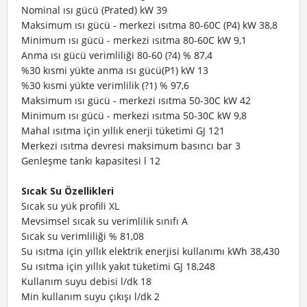
Nominal ısı gücü (Prated)
kW
39
Maksimum ısı gücü - merkezi ısıtma 80-60C (P4)
kW
38,8
Minimum ısı gücü - merkezi ısıtma 80-60C
kW
9,1
Anma ısı gücü verimliliği 80-60 (?4)
%
87,4
%30 kısmi yükte anma ısı gücü(P1)
kW
13
%30 kısmi yükte verimlilik (?1)
%
97,6
Maksimum ısı gücü - merkezi ısıtma 50-30C
kW
42
Minimum ısı gücü - merkezi ısıtma 50-30C
kW
9,8
Mahal ısıtma için yıllık enerji tüketimi
GJ
121
Merkezi ısıtma devresi maksimum basıncı
bar
3
Genleşme tankı kapasitesi
l
12
Sıcak Su Özellikleri
Sıcak su yük profili
XL
Mevsimsel sıcak su verimlilik sınıfı
A
Sıcak su verimliliği
%
81,08
Su ısıtma için yıllık elektrik enerjisi kullanımı
kWh
38,430
Su ısıtma için yıllık yakıt tüketimi
GJ
18,248
Kullanım suyu debisi
l/dk
18
Min kullanım suyu çıkışı
l/dk
2