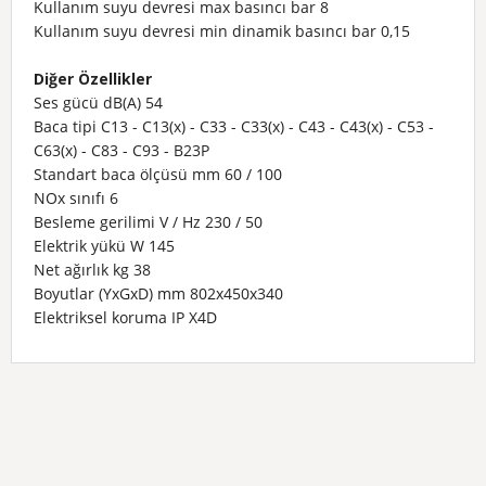
Kullanım suyu devresi max basıncı
bar
8
Kullanım suyu devresi min dinamik basıncı
bar
0,15
Diğer Özellikler
Ses gücü
dB(A)
54
Baca tipi
C13 - C13(x) - C33 - C33(x) - C43 - C43(x) - C53 -
C63(x) - C83 - C93 - B23P
Standart baca ölçüsü
mm
60 / 100
NOx sınıfı
6
Besleme gerilimi
V / Hz
230 / 50
Elektrik yükü
W
145
Net ağırlık
kg
38
Boyutlar (YxGxD)
mm
802x450x340
Elektriksel koruma
IP X4D