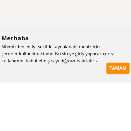
Merhaba
Sitemizden en iyi şekilde faydalanabilmeniz için
çerezler kullanılmaktadır. Bu siteye giriş yaparak çerez
kullanımını kabul etmiş sayıldığınızı hatırlatırız.
TAMAM
ISIMAK Mühendislik olarak 20 yılı aşan bilgi ve tecrübeyi
sizlerle paylaşmanın, ilk günkü gibi heyecanını duyuyoruz.
Kurulduğu günden itibaren uzman kadrolarıyla Mekanik tesisat