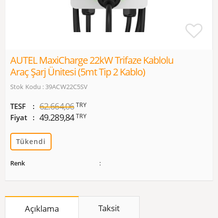
AUTEL MaxiCharge 22kW Trifaze Kablolu
Araç Şarj Ünitesi (5mt Tip 2 Kablo)
Stok Kodu : 39ACW22C5SV
62.664,06
TRY
TESF
49.289,84
TRY
Fiyat
Tükendi
Renk
Taksit
Açıklama