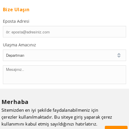
Bize Ulaşın
Eposta Adresi
Ulaşma Amacınız
Merhaba
Sitemizden en iyi şekilde faydalanabilmeniz için
çerezler kullanılmaktadır. Bu siteye giriş yaparak çerez
kullanımını kabul etmiş sayıldığınızı hatırlatırız.
nakiteucuzal.com © 1992 - 2026, AAA Isımak Mühendislik San. Tic. Ltd.