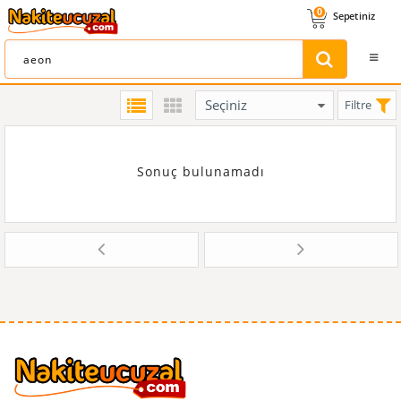
0
Sepetiniz
Filtre
Sonuç bulunamadı