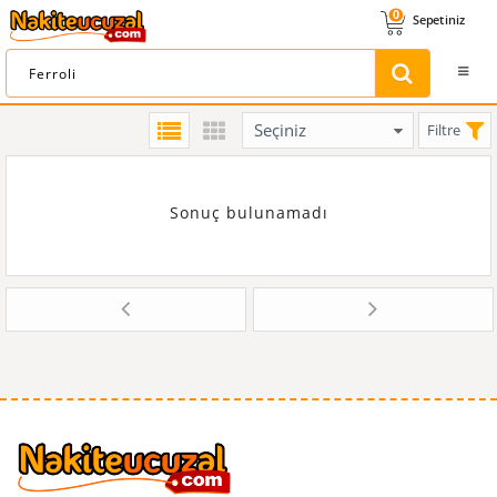
0
Sepetiniz
Filtre
Sonuç bulunamadı