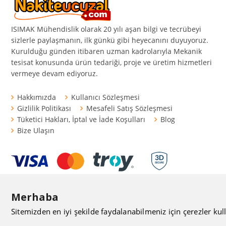
ISIMAK Mühendislik olarak 20 yılı aşan bilgi ve tecrübeyi
sizlerle paylaşmanın, ilk günkü gibi heyecanını duyuyoruz.
Kurulduğu günden itibaren uzman kadrolarıyla Mekanik
tesisat konusunda ürün tedariği, proje ve üretim hizmetleri
vermeye devam ediyoruz.
Hakkımızda
Kullanıcı Sözleşmesi
Gizlilik Politikası
Mesafeli Satış Sözleşmesi
Tüketici Hakları, İptal ve İade Koşulları
Blog
Bize Ulaşın
Merhaba
Sitemizden en iyi şekilde faydalanabilmeniz için çerezler kull
nakiteucuzal.com © 1992 - 2026, AAA Isımak Mühendislik San. Tic. Ltd. 