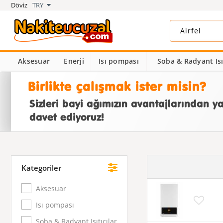
Döviz
TRY
Aksesuar
Enerji
Isı pompası
Soba & Radyant Isıt
Kategoriler
Aksesuar
Isı pompası
Soba & Radyant Isıtıcılar